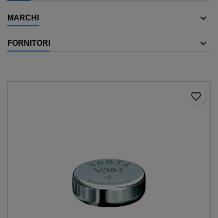
MARCHI
FORNITORI
favorite_border