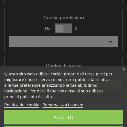
Cookie pubblicitari
No
Sì
Descrizione
Cookie di analisi
Questo sito web utilizza cookie propri e di terze parti per
No
Sì
migliorare i nostri servizi e mostrarti pubblicità relativa
Accetta tutti
alle tue preferenze analizzando le tue abitudinidi
Descrizione
navigazione. Per dare il tuo consenso al suo utilizzo,
premi il pulsante Accetta.
Accettare la selezione
Politica dei cookie
Personalizza i cookie
Rifiuta tutti
Cookie di performance
ACCETTO
Cancella
No
Sì