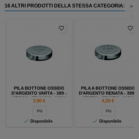
16 ALTRI PRODOTTI DELLA STESSA CATEGORIA:
>
<
favorite_border
favorite_border
PILA BOTTONE OSSIDO
PILA A BOTTONE OSSIDO
D'ARGENTO VARTA - 389 -
D'ARGENTO RENATA - 399 -
SR54W - SR1130W - HIGH
SR57W - SR927W - HIGH
Prezzo
Prezzo
3,90 €
4,20 €
IMPEDANCE
IMPEDANCE
Più
Più


Disponibile
Disponibile