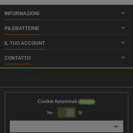

INFORMAZIONI

PILEBATTERIE

IL TUO ACCOUNT

CONTATTO
PREFERENZE DEI COOKIE
Cookie funzionali
Tecnico
No
Sì
Descrizione e lista cookie