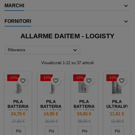
MARCHI
FORNITORI
ALLARME DAITEM - LOGISTY

Rilevanza
Visualizzati 1-12 su 37 articoli
-10%
-10%
-10%
-10%
favorite_border
favorite_border
favorite_border
favorite_border
PILA
PILA
PILA
PILA
BATTERIA
BATTERIA
BATTERIA
ULTRALIFE
ALLARME
ALLARME
ALLARME
9V -
Prezzo
Prezzo
Prezzo
Prezzo
Prezzo
Prezzo
Prezzo
Prez
24,75 €
14,85 €
34,65 €
11,61 €
BATLI01 -
BATLI04 -
BATLI06 -
FORMATO
3,6V -
3,6V -
7,2V -
6LR61
base
base
base
base
27,50 €
16,50 €
38,50 €
12,90 €
5,0AH -
2,0AH -
5,0AH -
ULTRALIFE
COMPATIBILE
COMPATIBILE
COMPATIBILE
U9VL- J
Più
Più
Più
Più