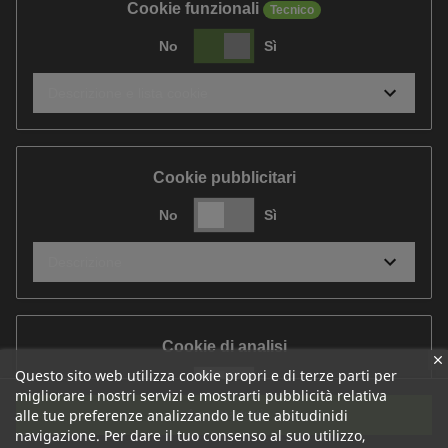
Cookie funzionali
Tecnico
No
Sì
Descrizione e lista cookie
Cookie pubblicitari
No
Sì
Descrizione
Cookie di analisi
Questo sito web utilizza cookie propri e di terze parti per
No
Sì
migliorare i nostri servizi e mostrarti pubblicità relativa
Accetta tutti
alle tue preferenze analizzando le tue abitudinidi
Descrizione
navigazione. Per dare il tuo consenso al suo utilizzo,