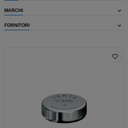
MARCHI
FORNITORI
favorite_border