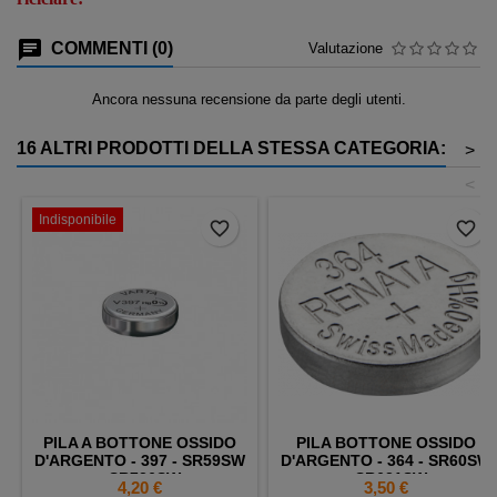
COMMENTI (0)
Valutazione
Ancora nessuna recensione da parte degli utenti.
16 ALTRI PRODOTTI DELLA STESSA CATEGORIA:
>
<
Indisponibile
favorite_border
favorite_border
PILA A BOTTONE OSSIDO
PILA BOTTONE OSSIDO
D'ARGENTO - 397 - SR59SW
D'ARGENTO - 364 - SR60SW
- SR726SW
- SR621SW
Prezzo
Prezzo
4,20 €
3,50 €