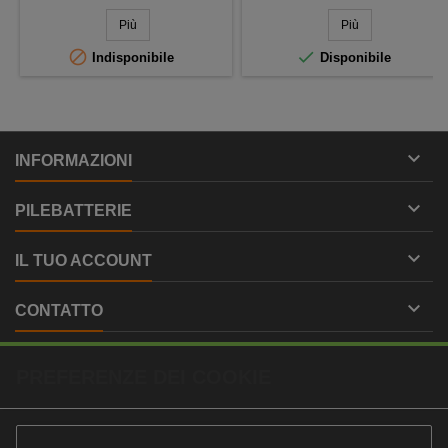
Più
Più


Indisponibile
Disponibile

INFORMAZIONI

PILEBATTERIE

IL TUO ACCOUNT

CONTATTO
PREFERENZE DEI COOKIE