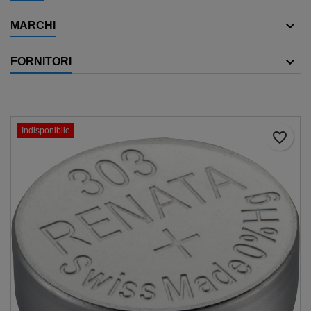
MARCHI
FORNITORI
Indisponibile
favorite_border