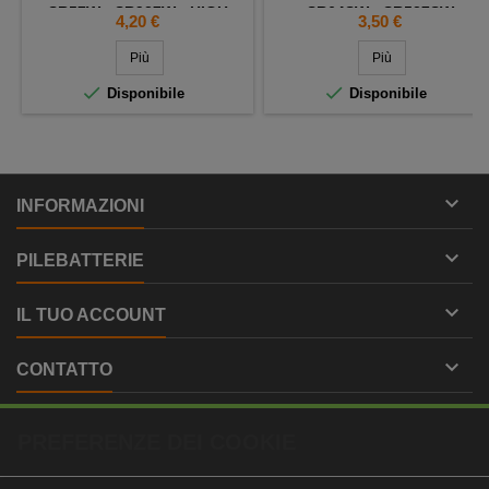
SR57W - SR927W - HIGH
SR64SW - SR527SW
Prezzo
Prezzo
4,20 €
3,50 €
IMPEDANCE
Più
Più


Disponibile
Disponibile

INFORMAZIONI

PILEBATTERIE

IL TUO ACCOUNT

CONTATTO
PREFERENZE DEI COOKIE