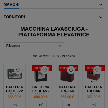
MARCHI
FORNITORI
MACCHINA LAVASCIUGA -
PIATTAFORMA ELEVATRICE

Rilevanza
Visualizzati 1-12 su 19 articoli
Indisponibile
Indisponibile
Indisponibile
favorite_border
favorite_border
favorite_border
favorite_border
BATTERIA
BATTERIA
BATTERIA
BATTERIA
EXIDE 12V
EXIDE 6V -
TROJAN
TROJAN
- 70AH -
240AH -
6V -
6V -
Prezzo
Prezzo
Prezzo
Prezzo
368,00 €
698,00 €
365,00 €
352,00 €
GF12070V
GF06240V
245AH -
240AH -
TE35 EX
T125 EX
Più
Più
Più
Più
9.180.1 -
CR235 -