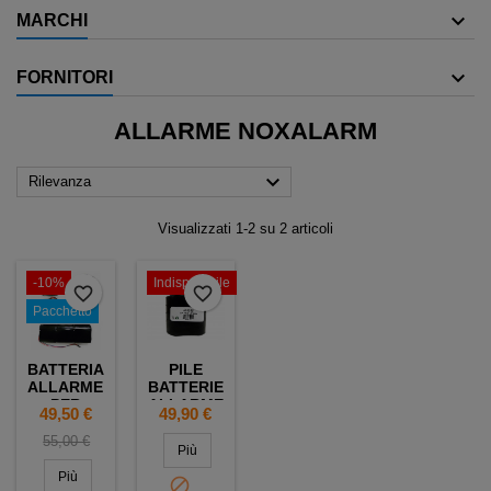
MARCHI
FORNITORI
ALLARME NOXALARM

Rilevanza
Visualizzati 1-2 su 2 articoli
-10%
Indisponibile
favorite_border
favorite_border
Pacchetto
BATTERIA
PILE
ALLARME
BATTERIE
PER
ALLARME
Prezzo
Prezzo
Prezzo
49,50 €
49,90 €
PISCINA
COMPATIBILE
COMPATIBILE
NOXALARM
base
55,00 €
Più
DSP10 -
- D -
6LR20
LSH20 -
Più
