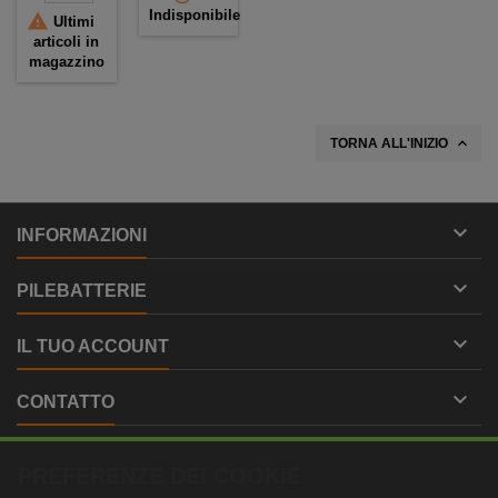
ALCALINE
7.2V -
Indisponibile

- 9V 18AH
13AH +
Ultimi
+
CONNETTORE
articoli in
CONNETTORE
magazzino

TORNA ALL'INIZIO

INFORMAZIONI

PILEBATTERIE

IL TUO ACCOUNT

CONTATTO
PREFERENZE DEI COOKIE