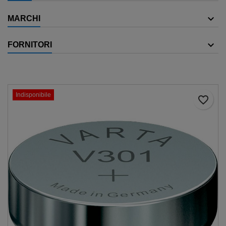
MARCHI
FORNITORI
Indisponibile
favorite_border