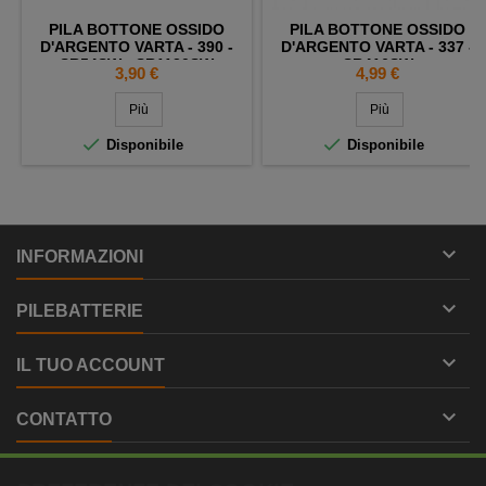
PILA BOTTONE OSSIDO
PILA BOTTONE OSSIDO
D'ARGENTO VARTA - 390 -
D'ARGENTO VARTA - 337 -
SR54SW - SR1130SW
SR416SW
Prezzo
Prezzo
3,90 €
4,99 €
Più
Più


Disponibile
Disponibile

INFORMAZIONI

PILEBATTERIE

IL TUO ACCOUNT

CONTATTO