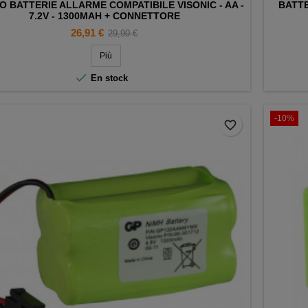
 BATTERIE ALLARME COMPATIBILE VISONIC - AA -
BATTE
7.2V - 1300MAH + CONNETTORE
Prezzo
Prezzo
26,91 €
29,90 €
base
Più

En stock
-10%
favorite_border