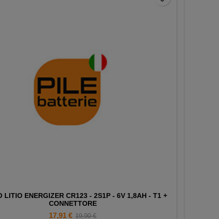
 LITIO ENERGIZER CR123 - 2S1P - 6V 1,8AH - T1 +
CONNETTORE
Prezzo
Prezzo
17,91 €
19,90 €