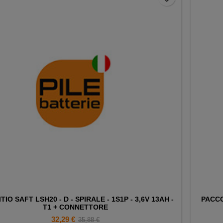
ITIO SAFT LSH20 - D - SPIRALE - 1S1P - 3,6V 13AH -
PACCO
T1 + CONNETTORE
Prezzo
Prezzo
32,29 €
35,88 €