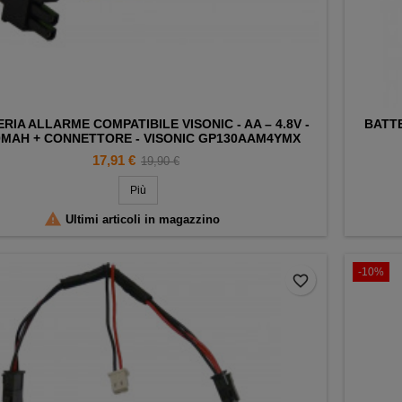
RIA ALLARME COMPATIBILE VISONIC - AA – 4.8V -
BATTE
0MAH + CONNETTORE - VISONIC GP130AAM4YMX
Prezzo
Prezzo
17,91 €
19,90 €
base
Più

Ultimi articoli in magazzino
-10%
favorite_border