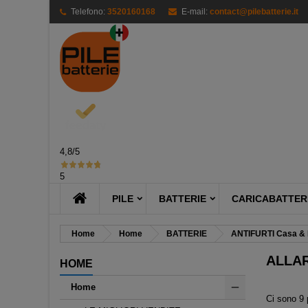
Telefono:
3520160168
E-mail:
contact@pilebatterie.it
M
((
Cr
A
add_circle_outline
((
Dev
Nom
des
4,8
/5
5
PILE
BATTERIE
CARICABATTERI
Home
Home
BATTERIE
ANTIFURTI Casa & 
ALLA
HOME
Home
Ci sono 9 