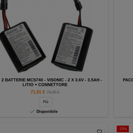
I 2 BATTERIE MCS740 - VISONIC - 2 X 3.6V - 3.5AH -
PACC
LITIO + CONNETTORE
Prezzo
Prezzo
71,91 €
79,90 €
base
Più

Disponibile
-10%
favorite_border