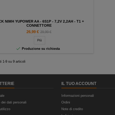
K NIMH YUPOWER AA - 6S1P - 7,2V 2,2AH - T1 +
CONNETTORE
Prezzo
Prezzo
26,99 €
29,99 €
base
Più

Produzione su richiesta
i 1-9 su 9 articoli
TTERIE
IL TUO ACCOUNT
ale
Informazioni personali
 dei dati personali
Ordini
utilizzo
Note di credito