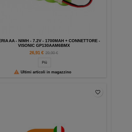
RIA AA - NIMH - 7.2V - 1700MAH + CONNETTORE -
VISONIC GP130AAM6BMX
Prezzo
Prezzo
26,91 €
29,90 €
base
Più

Ultimi articoli in magazzino
favorite_border