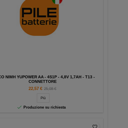
O NIMH YUPOWER AA - 4S1P - 4,8V 1,7AH - T13 -
CONNETTORE
Prezzo
Prezzo
22,57 €
25,08 €
base
Più

Produzione su richiesta
favorite_border