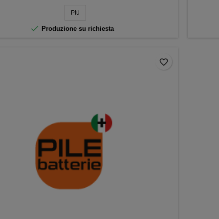
base
Più

Produzione su richiesta
favorite_border