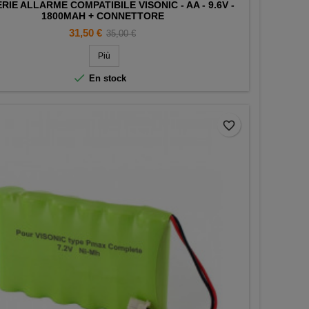
RIE ALLARME COMPATIBILE VISONIC - AA - 9.6V -
1800MAH + CONNETTORE
Prezzo
Prezzo
31,50 €
35,00 €
base
Più

En stock
favorite_border