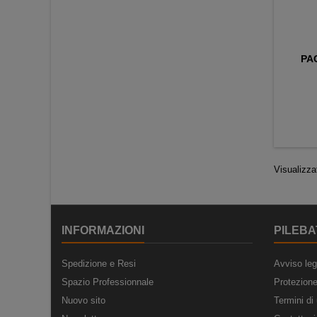
PAC
Visualizzat
INFORMAZIONI
PILEBA
Spedizione e Resi
Avviso leg
Spazio Professionnale
Protezione
Nuovo sito
Termini di 