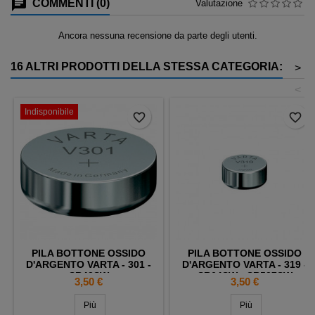
COMMENTI (0)
Valutazione
Ancora nessuna recensione da parte degli utenti.
16 ALTRI PRODOTTI DELLA STESSA CATEGORIA:
>
<
Indisponibile
favorite_border
favorite_border
PILA BOTTONE OSSIDO
PILA BOTTONE OSSIDO
D'ARGENTO VARTA - 301 -
D'ARGENTO VARTA - 319 -
SR43SW
SR64SW - SR527SW
Prezzo
Prezzo
3,50 €
3,50 €
Più
Più