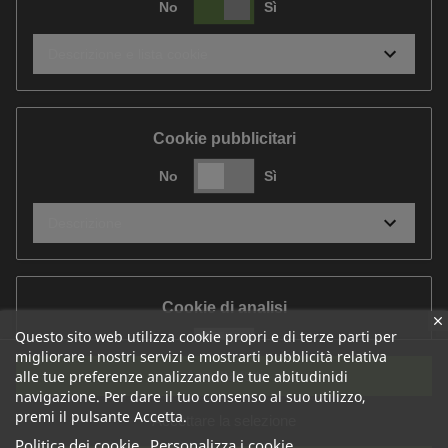
No
Sì
Descrizione e lista cookie
Cookie pubblicitari
No
Sì
Descrizione
Cookie di analisi
Questo sito web utilizza cookie propri e di terze parti per
No
Sì
migliorare i nostri servizi e mostrarti pubblicità relativa
Accetta tutti
alle tue preferenze analizzando le tue abitudinidi
Descrizione
navigazione. Per dare il tuo consenso al suo utilizzo,
premi il pulsante Accetta.
Accettare la selezione
Politica dei cookie
Personalizza i cookie