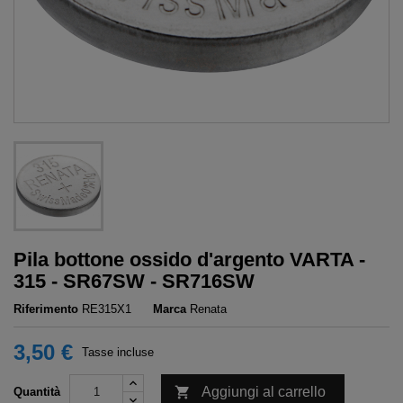
Pila bottone ossido d'argento VARTA -
315 - SR67SW - SR716SW
Riferimento
RE315X1
Marca
Renata
3,50 €
Tasse incluse

Aggiungi al carrello
Quantità