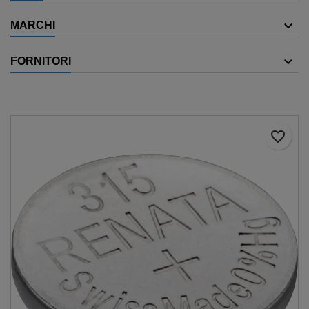
MARCHI
FORNITORI
favorite_border