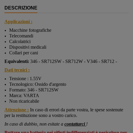
DESCRIZIONE
Applicazioni :
Macchine fotografiche
Telecomandi
Calcolatrici
Dispositivi medicali
Collari per cani
Equivalenti:
346 - SR712SW - SR712W - V346 - SR712 -
Dati tecnici :
Tensione : 1.55V
Tecnologico: Ossido d'argento
Formato:
346 - SR712SW
Marca: VARTA
Non ricaricabile
Attenzione :
In caso di errori da parte vostra, le spese sostenute
per la restituzione sono a vostro carico.
In caso di dubbio, non esitate a
contattarci
!
Buttare una batteria nei rifiuti indifferenziati è pericoloso per