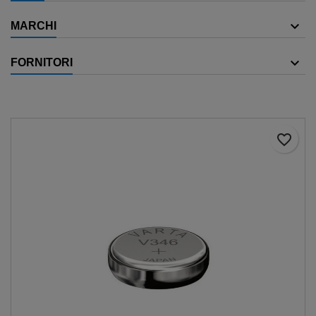
MARCHI
FORNITORI
favorite_border