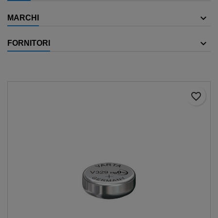
MARCHI
FORNITORI
favorite_border