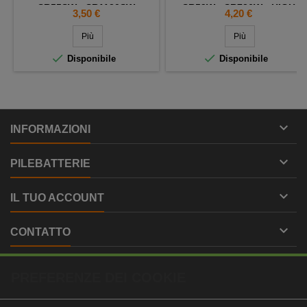
SR55SW - SR1120SW
SR59W - SR726W - HIGH
Prezzo
Prezzo
3,50 €
4,20 €
IMPEDANCE
Più
Più


Disponibile
Disponibile

INFORMAZIONI

PILEBATTERIE

IL TUO ACCOUNT

CONTATTO
PREFERENZE DEI COOKIE