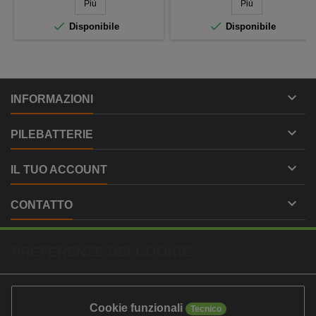
Più
Più


Disponibile
Disponibile

INFORMAZIONI

PILEBATTERIE

IL TUO ACCOUNT

CONTATTO
PREFERENZE DEI COOKIE
Cookie funzionali
Tecnico