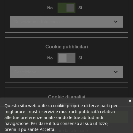
No
Sì
Descrizione e lista cookie
Cookie pubblicitari
No
Sì
Descrizione
Cookie di analisi
Questo sito web utilizza cookie propri e di terze parti per
No
Sì
migliorare i nostri servizi e mostrarti pubblicità relativa
Accetta tutti
alle tue preferenze analizzando le tue abitudinidi
Descrizione
navigazione. Per dare il tuo consenso al suo utilizzo,
premi il pulsante Accetta.
Accettare la selezione