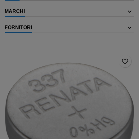
MARCHI
FORNITORI
favorite_border