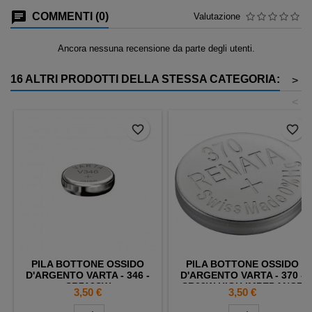
COMMENTI (0)
Valutazione
Ancora nessuna recensione da parte degli utenti.
16 ALTRI PRODOTTI DELLA STESSA CATEGORIA:
>
<
favorite_border
favorite_border
PILA BOTTONE OSSIDO
PILA BOTTONE OSSIDO
D'ARGENTO VARTA - 346 -
D'ARGENTO VARTA - 370 -
SR712SW
SR69W HIGH IMPEDANCE
Prezzo
Prezzo
3,50 €
3,50 €