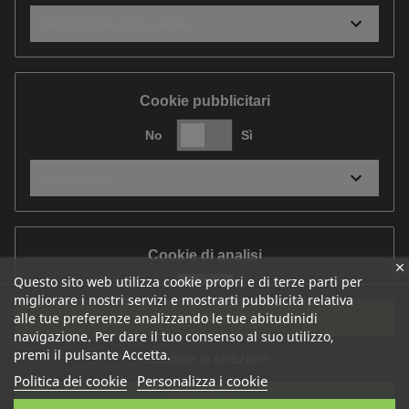
Descrizione e lista cookie
Cookie pubblicitari
No
Sì
Descrizione
Cookie di analisi
Questo sito web utilizza cookie propri e di terze parti per
No
Sì
migliorare i nostri servizi e mostrarti pubblicità relativa
Accetta tutti
alle tue preferenze analizzando le tue abitudinidi
Descrizione
navigazione. Per dare il tuo consenso al suo utilizzo,
premi il pulsante Accetta.
Accettare la selezione
Politica dei cookie
Personalizza i cookie
Rifiuta tutti