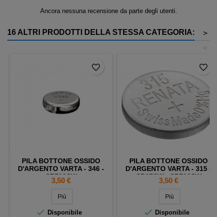
Ancora nessuna recensione da parte degli utenti.
16 ALTRI PRODOTTI DELLA STESSA CATEGORIA:
>
<
favorite_border
favorite_border
PILA BOTTONE OSSIDO
PILA BOTTONE OSSIDO
D'ARGENTO VARTA - 346 -
D'ARGENTO VARTA - 315 -
SR712SW
SR67SW - SR716SW
Prezzo
Prezzo
3,50 €
3,50 €
Più
Più


Disponibile
Disponibile