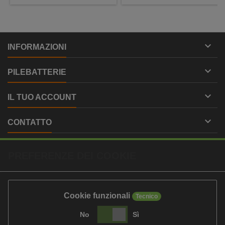

INFORMAZIONI

PILEBATTERIE

IL TUO ACCOUNT

CONTATTO
PREFERENZE DEI COOKIE
Cookie funzionali
Tecnico
No
Sì