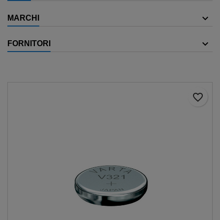
MARCHI
FORNITORI
favorite_border