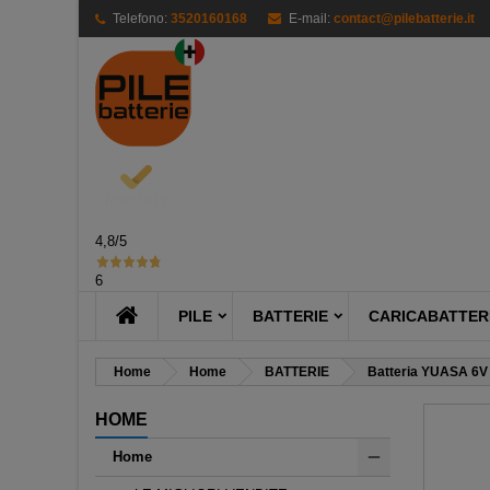
Telefono:
3520160168
E-mail:
contact@pilebatterie.it
M
Cr
A
add_circle_outline
Dev
Nom
des
4,8
/5
6
PILE
BATTERIE
CARICABATTERI
Home
Home
BATTERIE
Batteria YUASA 6V 
HOME
Home