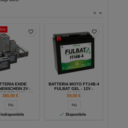
<
>
bile
favorite_border
favorite_border
TTERIA EXIDE
BATTERIA MOTO FT14B-4
BATTER
ENSCHEIN 2V -
FULBAT GEL - 12V -
TOP - D
 DRYFIT A600 - LL -
12.6AH
BA
Prezzo
Prezzo
380,00 €
59,00 €
OPZV350
Più
Più


Indisponibile
Disponibile