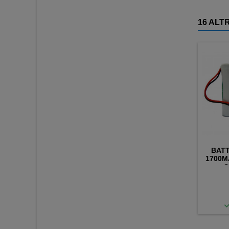
16 ALT
BATT
1700M
S