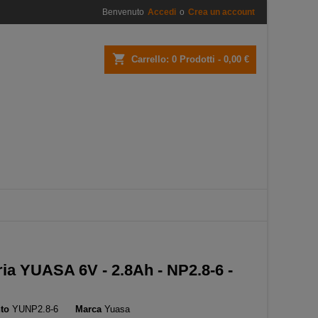
Benvenuto
Accedi
o
Crea un account
×
×
×
shopping_cart
Carrello:
0
Prodotti - 0,00 €
i
i
ria YUASA 6V - 2.8Ah - NP2.8-6 -
to
YUNP2.8-6
Marca
Yuasa