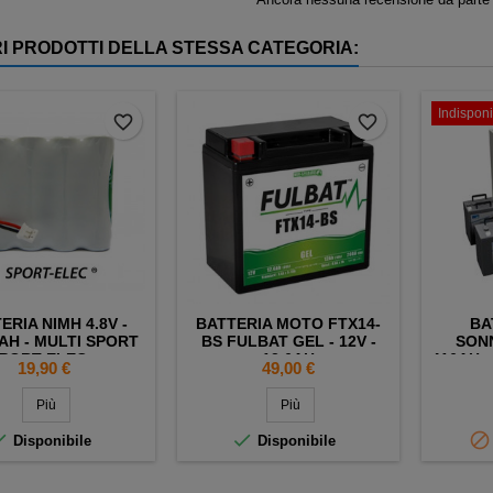
RI PRODOTTI DELLA STESSA CATEGORIA:
Indisponi
favorite_border
favorite_border
ERIA NIMH 4.8V -
BATTERIA MOTO FTX14-
BA
AH - MULTI SPORT
BS FULBAT GEL - 12V -
SONN
PORT-ELEC +
12.6AH
416AH -
Prezzo
Prezzo
19,90 €
49,00 €
CONNETTORE
Più
Più



Disponibile
Disponibile