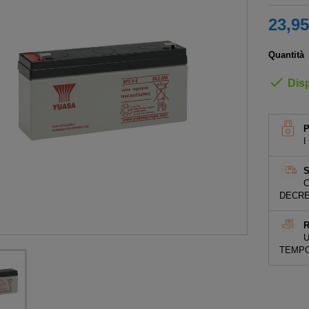
23,95
Quantità

Disp
I
S
C
DECRE
R
U
TEMPO