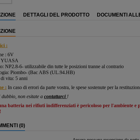
ZIONE
DETTAGLI DEL PRODOTTO
DOCUMENTI ALL
ZIONE
ci :
ne : 6V
: YUASA
to:
NP2.8-6- utilizzabile din tutte le posizioni tranne al contrario
ogia: Piombo- (Bac ABS (UL.94.HB)
di vita: 5 anni
ne :
In caso di errori da parte vostra, le spese sostenute per la restituzio
i dubbio, non esitate a
contattarci
!
na batteria nei rifiuti indifferenziati è pericoloso per l'ambiente e
!
MENTI (0)
Ancora nessuna recensione da parte d