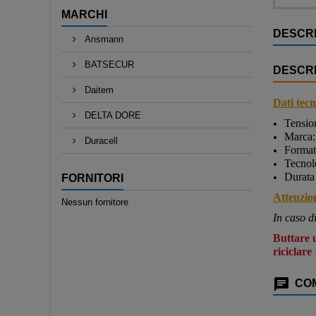
MARCHI
DESCRI
Ansmann
BATSECUR
DESCRI
Daitem
Dati tecni
DELTA DORE
Tensio
Marca
Duracell
Forma
Tecnol
Durata 
FORNITORI
Attenzio
Nessun fornitore
In caso d
Buttare u
riciclare 
COM