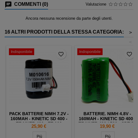
COMMENTI (0)
Valutazione
Ancora nessuna recensione da parte degli utenti.
16 ALTRI PRODOTTI DELLA STESSA CATEGORIA:
>
<
Indisponibile
Indisponibile
favorite_border
favorite_border
PACK BATTERIE NIMH 7.2V -
BATTERIE. NIMH 4.8V -
160MAH - KINETIC SD 400 -
160MAH - KINETIC SD 400 -
TRAINER 400 - FT 100
TRAINER 400 / 500 - SDT 30
Prezzo
Prezzo
25,90 €
19,90 €
- MH120AAAL4GC
Più
Più