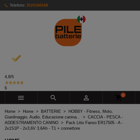
Telefono:
3520160168
×
×
×
Mes listes d'envies
Crea lista dei desideri
Accedi
add_circle_outline
Créer une nouvelle liste
Devi avere effettuato l'accesso per salvare dei prodotti
Nome lista dei desideri
nella tua lista dei desideri.
Annulla
Accedi
Annulla
Crea lista dei desideri
4,8
/5
6
0



shopping_cart
Home
Home
BATTERIE
HOBBY - Fitness, Moto,
Giardinaggio, Audio, Educazione canina...
CACCIA - PESCA -
ADDESTRAMENTO CANINO
Pack Litio Fanso ER17505 - A -
2x1S1P - 2x3,6V 3,6Ah - T1 + connettore