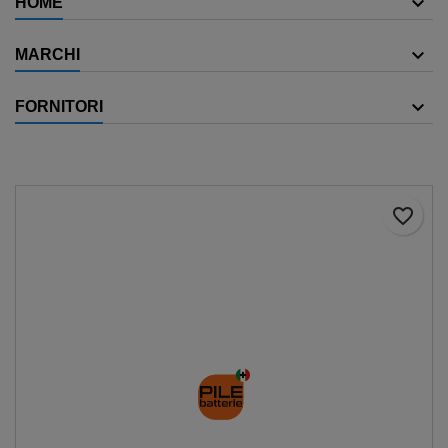
HOME
MARCHI
FORNITORI
favorite_border