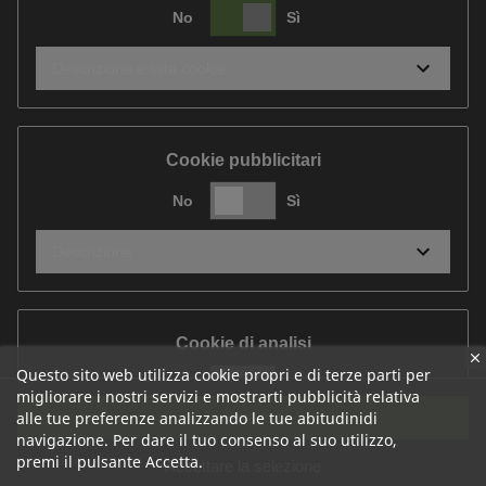
No
Sì
Descrizione e lista cookie
Cookie pubblicitari
No
Sì
Descrizione
Cookie di analisi
Questo sito web utilizza cookie propri e di terze parti per
No
Sì
migliorare i nostri servizi e mostrarti pubblicità relativa
Accetta tutti
alle tue preferenze analizzando le tue abitudinidi
Descrizione
navigazione. Per dare il tuo consenso al suo utilizzo,
premi il pulsante Accetta.
Accettare la selezione