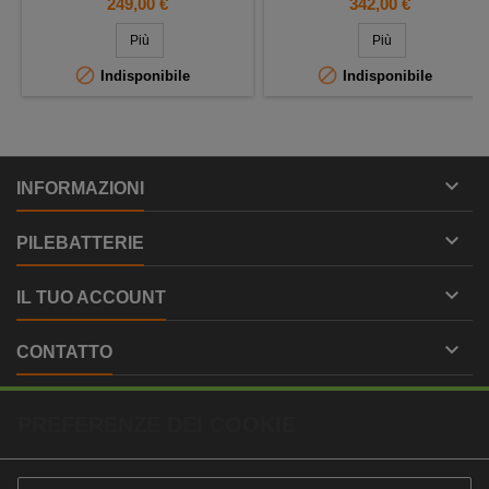
Prezzo
Prezzo
249,00 €
342,00 €
AUTO - GF12040Y
Più
Più


Indisponibile
Indisponibile

INFORMAZIONI

PILEBATTERIE

IL TUO ACCOUNT

CONTATTO
PREFERENZE DEI COOKIE