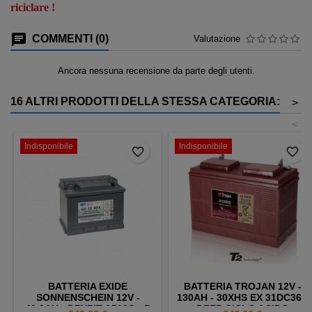
riciclare !
COMMENTI (0)
Valutazione
Ancora nessuna recensione da parte degli utenti.
16 ALTRI PRODOTTI DELLA STESSA CATEGORIA:
>
<
Indisponibile
Indisponibile
favorite_border
favorite_border
BATTERIA EXIDE
BATTERIA TROJAN 12V -
SONNENSCHEIN 12V -
130AH - 30XHS EX 31DC36 -
40,0AH - DRYFIT A500C - B
DEEP CICLO ACIDO