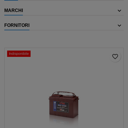
MARCHI
FORNITORI
Indisponibile
favorite_border