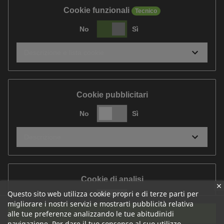
Cookie funzionali
Tecnico
No
Sì
Descrizione e lista cookie
Cookie pubblicitari
No
Sì
Descrizione
Cookie di analisi
Questo sito web utilizza cookie propri e di terze parti per
No
Sì
migliorare i nostri servizi e mostrarti pubblicità relativa
Accetta tutti
alle tue preferenze analizzando le tue abitudinidi
Descrizione
navigazione. Per dare il tuo consenso al suo utilizzo,