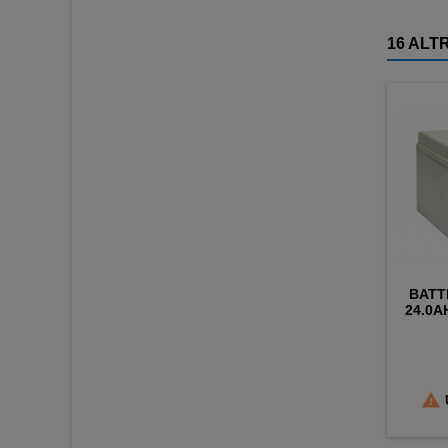
16 ALT
BATT
24.0AH

U