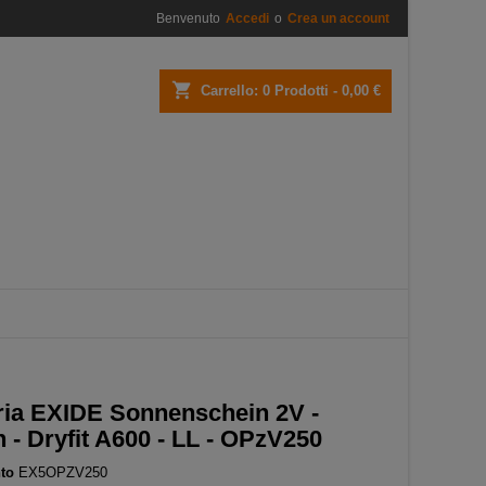
Benvenuto
Accedi
o
Crea un account
×
×
×
shopping_cart
Carrello:
0
Prodotti - 0,00 €
i
i
ria EXIDE Sonnenschein 2V -
 - Dryfit A600 - LL - OPzV250
to
EX5OPZV250