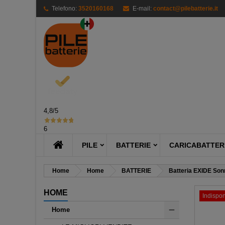
Telefono:
3520160168
E-mail:
contact@pilebatterie.it
M
Cr
A
add_circle_outline
Dev
Nom
des
4,8
/5
6
PILE
BATTERIE
CARICABATTERI
Home
Home
BATTERIE
Batteria EXIDE Son
HOME
Indispon
Home