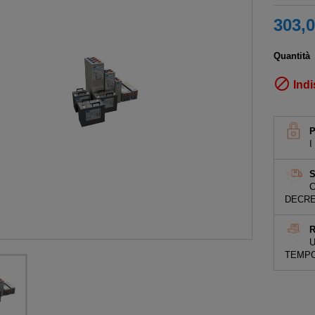
303,0
Quantità

Indi
I
S
C
DECRE
R
U
TEMPO