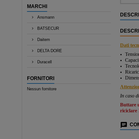
MARCHI
DESCRI
Ansmann
BATSECUR
DESCRI
Daitem
Dati tecni
DELTA DORE
Tensio
Capaci
Duracell
Tecnolo
Ricari
Dimens
FORNITORI
Attenzio
Nessun fornitore
In caso d
Buttare u
riciclare 
COM