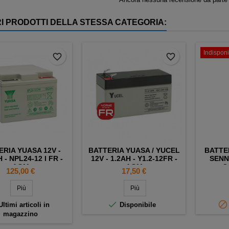
RI PRODOTTI DELLA STESSA CATEGORIA:
Indisponi
favorite_border
favorite_border
ERIA YUASA 12V -
BATTERIA YUASA / YUCEL
BATTE
 - NPL24-12 I FR -
12V - 1.2AH - Y1.2-12FR -
SENN
AGM
AGM
C
Prezzo
Prezzo
125,00 €
17,50 €
Più
Più


ltimi articoli in
Disponibile
magazzino