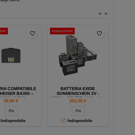
<
>
bile
Indisponibile
favorite_border
favorite_border
RIA COMPATIBILE
BATTERIA EXIDE
BAT
HEISER BA300 –
SONNENSCHEIN 2V -
STANDA
ASCO AUDIO
337AH - DRYFIT A600 - LL -
PH
Prezzo
Prezzo
39,90 €
352,00 €
OPZV300
195X13
INVERT
Più
Più


Indisponibile
Indisponibile
In ate