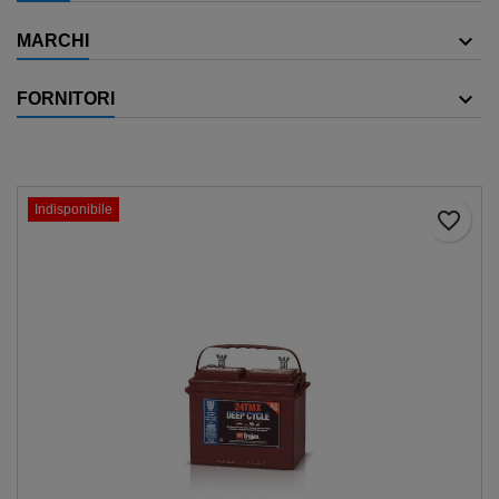
MARCHI
FORNITORI
Indisponibile
favorite_border