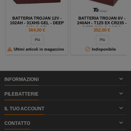
BATTERIA TROJAN 12V -
BATTERIA TROJAN 6V -
102AH - 31XHS GEL - DEEP
240AH - T125 EX CR235 -
CICLO GEL
DEEP CICLO ACIDO
Prezzo
Prezzo
564,00 €
352,00 €
Più
Più


Ultimi articoli in magazzino
Indisponibile

INFORMAZIONI

PILEBATTERIE

IL TUO ACCOUNT

CONTATTO