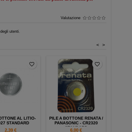
Valutazione
egli utenti.
<
>
Indisponib
favorite_border
favorite_border
OTTONE AL LITIO-
PILE A BOTTONE RENATA /
PILE A 
927 STANDARD
PANASONIC - CR2320
- C
STANDARD
Prezzo
Prezzo
2,39 €
6,00 €