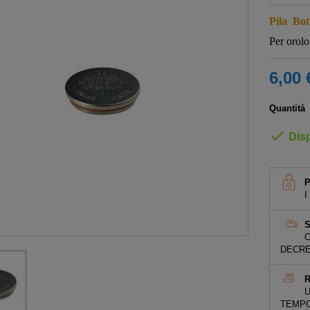
Pila
Bot
Per orolo
6,00 
Quantità

Disp
I
S
C
DECRE
R
U
TEMPO