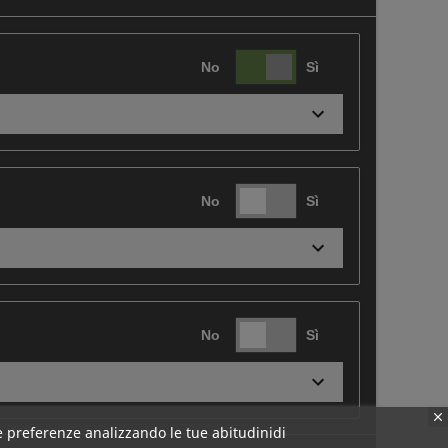
No
Sì
No
Sì
No
Sì
tue preferenze analizzando le tue abitudinidi