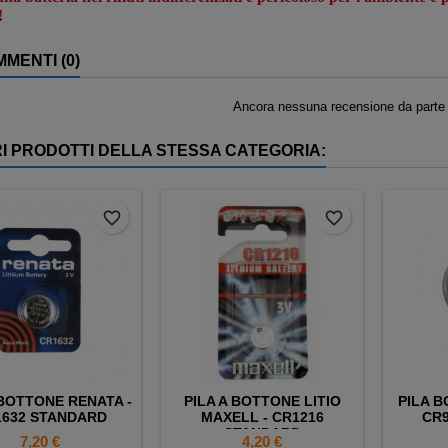
 !
MENTI (0)
Ancora nessuna recensione da parte d
RI PRODOTTI DELLA STESSA CATEGORIA:
favorite_border
favorite_border
 BOTTONE RENATA -
PILA A BOTTONE LITIO
PILA B
1632 STANDARD
MAXELL - CR1216
CR
STANDARD
Prezzo
Prezzo
7,20 €
4,20 €