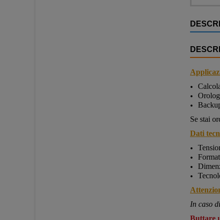
DESCRI
DESCRI
Applicazi
Calcola
Orolog
Backu
Se stai o
Dati tecni
Tensio
Format
Dimenz
Tecnolo
Attenzio
In caso d
Buttare u