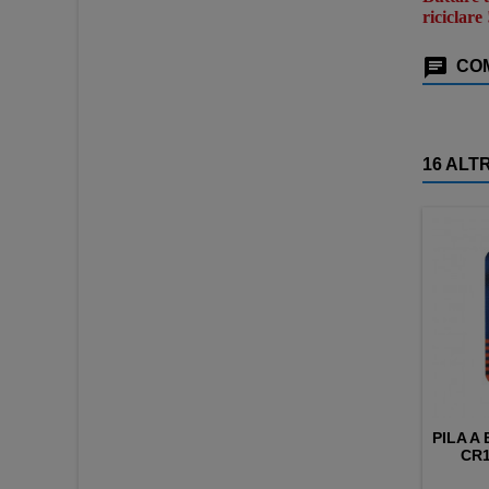
riciclare
COM
16 ALT
PILA A
CR