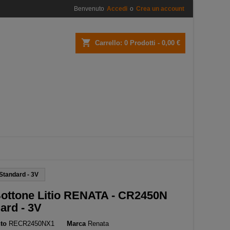
Benvenuto
Accedi
o
Crea un account
×
×
×
shopping_cart
Carrello:
0
Prodotti - 0,00 €
i
i
Standard - 3V
Bottone Litio RENATA - CR2450N
ard - 3V
to
RECR2450NX1
Marca
Renata