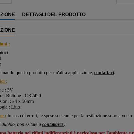
ZIONE
DETTAGLI DEL PRODOTTO
ZIONE
oni :
trici
i
p
rdinando questo prodotto per un'altra applicazione,
contattaci
.
ci :
ne : 3V
o : Bottone - CR2450
ioni : 24 x 50mm
gia : Litio
ne :
In caso di errori, le spese sostenute per la restituzione sono a vostro
i dubbio, non esitate a
contattarci
!
na batteria nei rifiuti indifferenziati è pericoloso per l'ambiente e