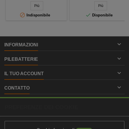
base
Più
Più


Indisponibile
Disponibile

INFORMAZIONI

PILEBATTERIE

IL TUO ACCOUNT

CONTATTO
PREFERENZE DEI COOKIE