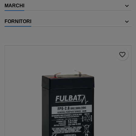
MARCHI
FORNITORI
favorite_border