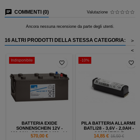
COMMENTI (0)
Valutazione
Ancora nessuna recensione da parte degli utenti.
16 ALTRI PRODOTTI DELLA STESSA CATEGORIA:
>
<
Indisponibile
-10%
favorite_border
favorite_border
BATTERIA EXIDE
PILA BATTERIA ALLARME
SONNENSCHEIN 12V -
BATLI28 - 3,6V - 2,0AH -
100,0AH - DRYFIT A400 - LL
COMPATIBILE
Prezzo
Prezzo
Prezzo
570,00 €
14,85 €
16,50 €
- B AUTO
DAITEM/LOGISTY