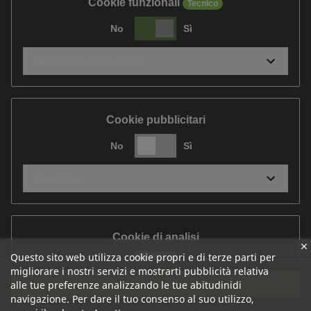
Cookie funzionali
Tecnico
No
Sì
Descrizione e lista cookie
Cookie pubblicitari
No
Sì
Descrizione
Cookie di analisi
Questo sito web utilizza cookie propri e di terze parti per
No
Sì
migliorare i nostri servizi e mostrarti pubblicità relativa
Accetta tutti
alle tue preferenze analizzando le tue abitudinidi
Descrizione
navigazione. Per dare il tuo consenso al suo utilizzo,