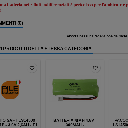
na batteria nei rifiuti indifferenziati è pericoloso per l'ambiente e
!
MENTI (0)
Ancora nessuna recensione da parte d
RI PRODOTTI DELLA STESSA CATEGORIA:
favorite_border
favorite_border
TIO SAFT LS14500 -
BATTERIA NIMH 4.8V -
PACCO
1P - 3,6V 2,6AH - T1
300MAH -
LS14500