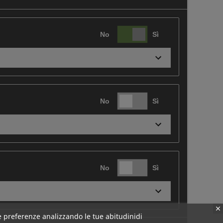
No
Sì
No
Sì
No
Sì
tue preferenze analizzando le tue abitudinidi