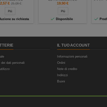
 CONNETTORE
TRASMETTITORE
2,6AH -
rezzo
Prezzo
Prezzo
2,57 €
19,90 €
25,08 €
COLLARE EUROSOS
ES400 / ES77 -
base
Più
Più
28AAAM4SMX


uzione su richiesta
Disponibile
Produ
TTERIE
IL TUO ACCOUNT
ale
Informazioni personali
 dei dati personali
Ordini
utilizzo
Note di credito
Indirizzi
Buoni