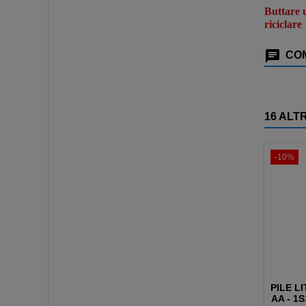
Buttare u
riciclare 
COM
16 ALT
-10%
PILE LI
AA - 1S