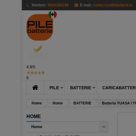
Telefono:
3520160168
E-mail:
contact@pilebatterie.it
M
Cr
A
add_circle_outline
Dev
Nom
des
4,8
/5
6
PILE
BATTERIE
CARICABATTERI
Home
Home
BATTERIE
Batteria YUASA / Y
HOME
Home