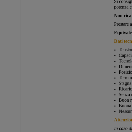
Si consig
potenza e
Non rica
Prestare a
Equivale
Dati tecni
Tensio
Capaci
Tecnol
Dimens
Posizio
Termina
Stagna
Ricari
Senza 
Buon r
Buona d
Nessun
Attenzio
In caso d