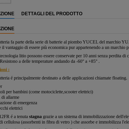
ZIONE
DETTAGLI DEL PRODOTTO
ZIONE
tteria fa parte della serie di batterie al piombo YUCEL del marchio YUA
e il vantaggio di essere più economica pur appartenendo a un marchio pres
 tecnologia litio possono essere conservate per 10 anni senza perdita di 
 Resistono a delle temperature andando da -60° a +85° .
oni :
tteria é
principalmente destinato a delle applicazioni chiamate floating.
er
oli per bambini (come motociclette,scooter elettrici)
i di allarme
nazione di emergenza
chi elettrici
-12FR
é a tenuta
stagna
grazie a un sistema di immobilizzazione dell'ele
i cellulosa (assorbenti in fibra di vetro ) che assorbe e immobilizza l'elet