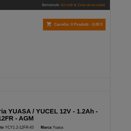
Benvenuto
Accedi
o
Crea un account
×
×
×
shopping_cart
Carrello:
0
Prodotti - 0,00 €
i
i
ria YUASA / YUCEL 12V - 1.2Ah -
12FR - AGM
to
YCY1.2-12FR-43
Marca
Yuasa