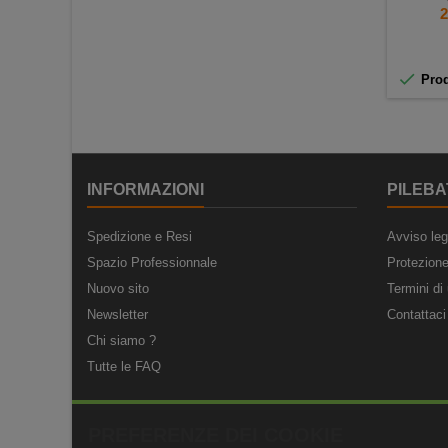
+
P
2

Prod
INFORMAZIONI
PILEBA
Spedizione e Resi
Avviso leg
Spazio Professionnale
Protezione
Nuovo sito
Termini di 
Newsletter
Contattaci
Chi siamo ?
Tutte le FAQ
PREFERENZE DEI COOKIE