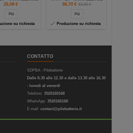
 T1 + CONNETTORE
13AH - T1 - CONNETTORE
Prezzo
Prezzo
Prezzo
25,08 €
56,70 €
63,00 €
base
Più
Più


zione su richiesta
Produzione su richiesta
CONTATTO
SDPBA - Pilebatterie
Dalle 8.30 alle 12.30 e dalle 13.30 alle 16.30
- lunedi al venerdi
Telefono:
3520160168
WhatsApp:
3520160168
E-mail:
contact@pilebatterie.it