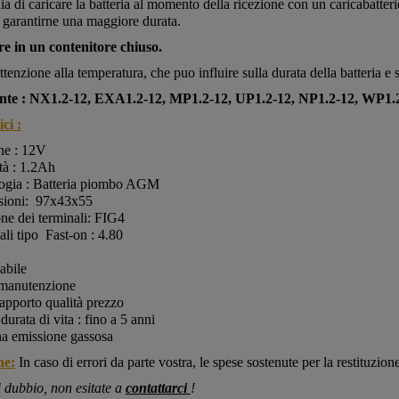
lia di caricare la batteria al momento della ricezione con un caricabatter
 garantirne una maggiore durata.
re in un contenitore chiuso.
ttenzione alla temperatura, che puo influire sulla durata della batteria e 
nte : NX1.2-12, EXA1.2-12, MP1.2-12, UP1.2-12, NP1.2-12, WP1.2
ci :
ne :
12V
tà : 1.2Ah
ogia : Batteria piombo AGM
ioni:
97x43x55
ne dei terminali: FIG4
li tipo Fast-on : 4.80
cabile
manutenzione
apporto qualità prezzo
urata di vita : fino a 5 anni
a emissione gassosa
ne:
In caso di errori da parte vostra, le spese sostenute per la restituzion
i dubbio, non esitate a
contattarci
!