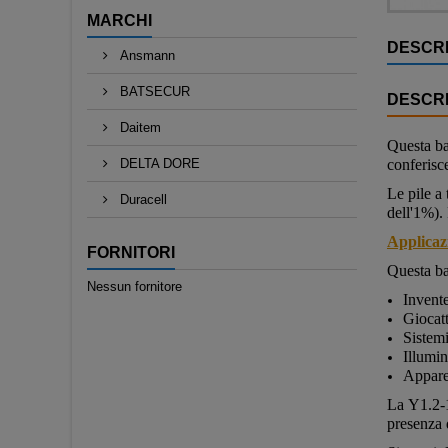
MARCHI
DESCRI
Ansmann
BATSECUR
DESCRI
Daitem
Questa ba
DELTA DORE
conferisc
Le pile a
Duracell
dell'1%).
Applicazi
FORNITORI
Questa ba
Nessun fornitore
Invent
Giocatt
Sistem
Illumi
Apparec
La
Y1.2
presenza d