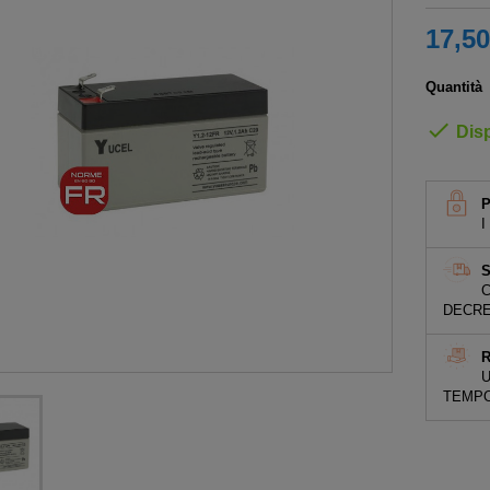
17,50
Quantità

Disp
I
S
C
DECRE
R
U
TEMPO