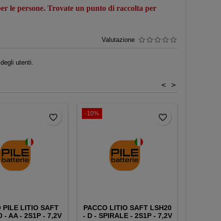
 per le persone. Trovate un punto di raccolta per
Valutazione
egli utenti.
<
>
-10%
Indisponib
favorite_border
favorite_border
 PILE LITIO SAFT
PACCO LITIO SAFT LSH20
BATTE
 - AA - 2S1P - 7,2V
- D - SPIRALE - 2S1P - 7,2V
110