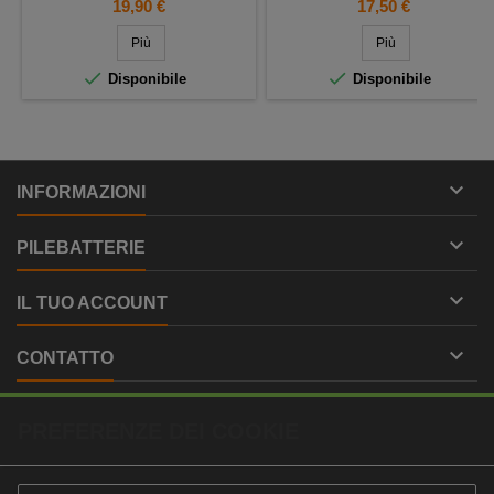
Prezzo
Prezzo
19,90 €
17,50 €
ALL'USO.
Più
Più


Disponibile
Disponibile

INFORMAZIONI

PILEBATTERIE

IL TUO ACCOUNT

CONTATTO
PREFERENZE DEI COOKIE