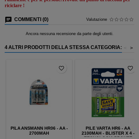
riciclare !
COMMENTI (0)
Valutazione
Ancora nessuna recensione da parte degli utenti.
4 ALTRI PRODOTTI DELLA STESSA CATEGORIA:
<
>
favorite_border
favorite_border
PILA ANSMANN HR06 - AA -
PILE VARTA HR6 - AA
2700MAH
2100MAH - BLISTER X 4 -
TECNOLOGIA PRONTE