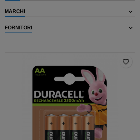
MARCHI
FORNITORI
favorite_border