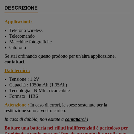
DESCRIZIONE
Applicazioni :
Telefono wireless
Telecomando
Macchine fotografiche
Citofono
Se stai ordinando questo prodotto per un'altra applicazione,
contattaci
.
Dati tecnici :
Tensione : 1.2V
Capacità : 1950mAh (1.95Ah)
Tecnologia : NiMh - ricaricabile
Formato : HR6
Attenzione :
In caso di errori, le spese sostenute per la
restituzione sono a vostro carico.
In caso di dubbio, non esitate a
contattarci
!
Buttare una batteria nei rifiuti indifferenziati è pericoloso per
l'ambiente e per le persone.Trovate un punto di raccolta per