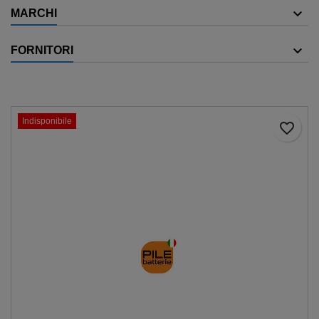
MARCHI
FORNITORI
Indisponibile
favorite_border