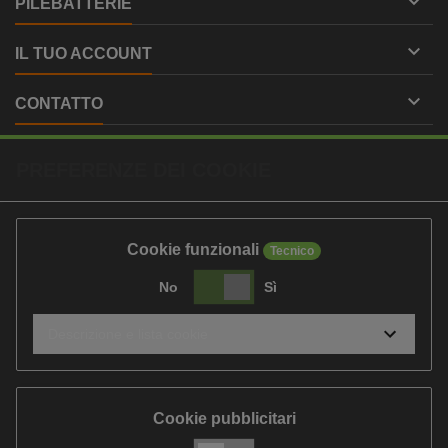

PILEBATTERIE

IL TUO ACCOUNT

CONTATTO
PREFERENZE DEI COOKIE
Cookie funzionali
Tecnico
No
Sì
Descrizione e lista cookie
Cookie pubblicitari